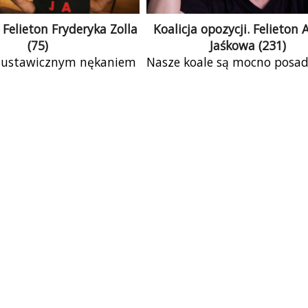
 Felieton Fryderyka Zolla
Koalicja opozycji. Felieto
(75)
Jaśkowa (231)
 ustawicznym nękaniem
Nasze koale są mocno posa
Łączewski zrezygnował z
(usadzone?) i też żadne ni
dziowskiego, a mimo to
drzewa swojego opuszczać
jest prześladowany.
się tak trzymać aż do końc
a więc jak na prawnika
rządu, a może nawet par
[…]
dłużej. Nad nimi (na najw
gałęzi?) usadowił się prem
patrzy na wszystko z góry
jakby chciał wszystkim kier
jednocześnie za nic, naw
najmniejszy listek, nie po
odpowiedzialności. Dwul
rządów (a w zasadzie zal
druga rocznica wyborów, b
premier objął znacznie póź