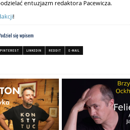
odzielać entuzjazm redaktora Pacewicza.
akcji
!
Podziel się wpisem
PINTEREST
LINKEDIN
REDDIT
E-MAIL