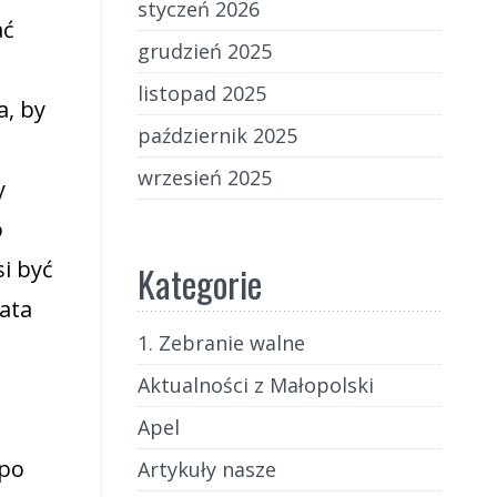
styczeń 2026
ać
grudzień 2025
listopad 2025
a, by
październik 2025
wrzesień 2025
y
o
i być
Kategorie
ata
1. Zebranie walne
Aktualności z Małopolski
Apel
 po
Artykuły nasze