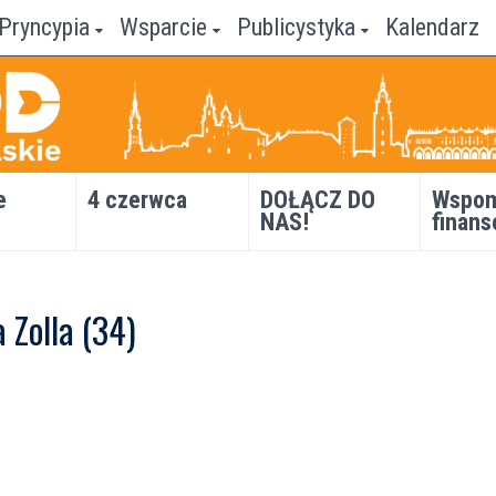
Pryncypia
Wsparcie
Publicystyka
Kalendarz
e
4 czerwca
DOŁĄCZ DO
Wspom
NAS!
finans
a Zolla (34)