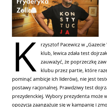
K
rzysztof Pacewicz w „Gazecie
klub, lewica zdała test dojrzał
zauważyć, że poprzeczkę zaw
klubu przez partie, które raze
pominąć ambicje ich liderów), nie jest t
postawy racjonalnej. Prawdziwy test dojr
prezydenckiej. Wybory prezydenta może w
opozycja zaangażuje się w kampanię i zm