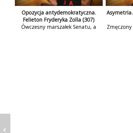
Opozycja antydemokratyczna.
Asymetria.
Felieton Fryderyka Zolla (307)
Ówczesny marszałek Senatu, a
Zmęczony
obecnie jego wicemarszałek
Wojciech 
Karczewski był pod wrażeniem
urzędu sę
wizyty, którą złożył byłemu już
nadal 
prezydentowi Białorusi, obecnie zaś
Odpowiad
uzurpatorowi i dyktatorowi
Łukaszence. „Taki ciepły, miły
człowiek” – nie mógł się nachwalić
swojego gospodarza. Słowa te nieco
objaśniają niedawny, pozornie
kuriozalny tweet posła Terleckiego,
wicemarszałka Sejmu i
przewodniczącego klubu
parlamentarnego PiS‑u.