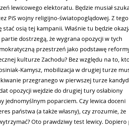
zeń lewicowego elektoratu. Będzie musiał szuk
z PiS wojny religijno-światopoglądowej. Z tego
stać osią tej kampanii. Właśnie tu będzie okazj
partie dostrzegą, że wygrana opozycji w tych
emokratyczną przestrzeń jako podstawę reform
ecznej kulturze Zachodu? Bez względu na to, kt
siniak-Kamysz, mobilizacja w drugiej turze mus
akiwanie przegranego w pierwszej turze kandyd
dat opozycji wejdzie do drugiej tury osłabiony
ny jednomyślnym poparciem. Czy lewica doceni
res państwa (a także własny), czy zrozumie, że
wytrzymać? Oto prawdziwy test lewicy. Dopiero