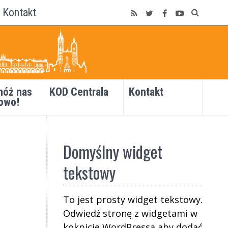
Kontakt
óż nas
KOD Centrala
Kontakt
owo!
Domyślny widget
tekstowy
To jest prosty widget tekstowy.
Odwiedź stronę z widgetami w
kokpicie WordPressa aby dodać