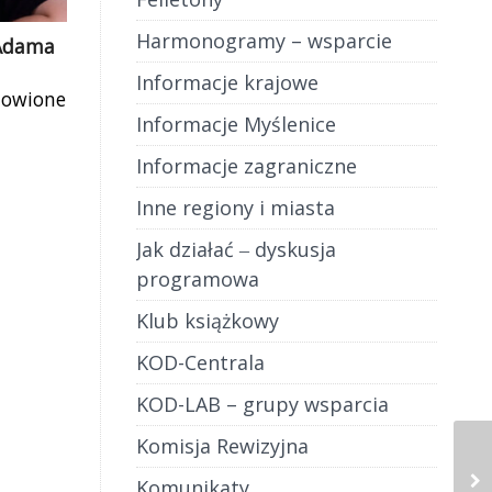
Harmonogramy – wsparcie
n Adama
Informacje krajowe
dowione
Informacje Myślenice
e chce
. Będą
Informacje zagraniczne
a tego
ę dni
Inne regiony i miasta
yższej
Jak działać ‒ dyskusja
ier i
programowa
, tak
ować, a
Klub książkowy
et za
nosić
KOD-Centrala
ecie
KOD-LAB – grupy wsparcia
edwie
o rządy
Komisja Rewizyjna
niej)
Komunikaty