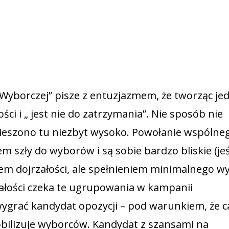
 Wyborczej” pisze z entuzjazmem, że tworząc je
ości i „ jest nie do zatrzymania”. Nie sposób nie
ieszono tu niezbyt wysoko. Powołanie wspólne
m szły do wyborów i są sobie bardzo bliskie (jeś
estem dojrzałości, ale spełnieniem minimalnego 
załości czeka te ugrupowania w kampanii
ygrać kandydat opozycji – pod warunkiem, że c
obilizuje wyborców. Kandydat z szansami na