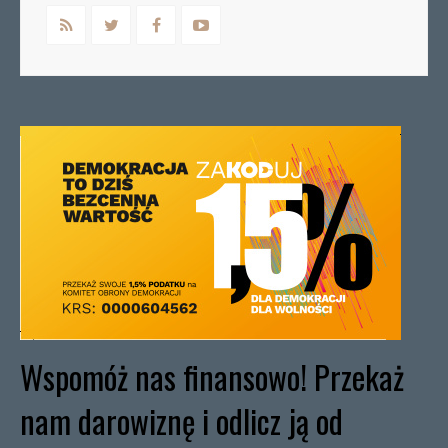
Wspomóż nas finansowo! Przekaż
nam darowiznę i odlicz ją od