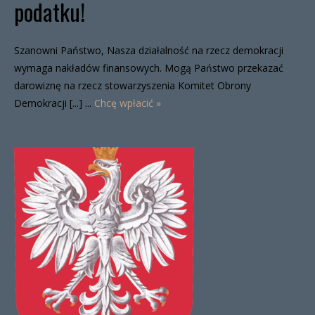
podatku!
Szanowni Państwo, Nasza działalność na rzecz demokracji
wymaga nakładów finansowych. Mogą Państwo przekazać
darowiznę na rzecz stowarzyszenia Komitet Obrony
Demokracji [...] ...
Chcę wpłacić »