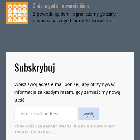
Zmiana godzin otwarcia biura
Z powodu epidemii ograniczamy godziny
otwarcia naszego biura w Krakowie, do
odwołania. Biuro będzie otwarte:wtorki, godz. 16-
19czwartki, godz. 16-19 W […]
Subskrybuj
Wpisz swój adres e-mail poniżej, aby otrzymywać
informacje za każdym razem, gdy zamieścimy nową
treść.
POUFNOŚĆ ZAGWARANTOWANA. NIGDY NIE UJAWNIAMY
TWOICH INFORMACJI.