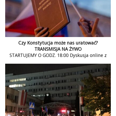
Czy Konstytucja może nas uratować?
TRANSMISJA NA ŻYWO
STARTUJEMY O GODZ. 18:00 Dyskusja online z
udziałem: prof. Moniki Florczak-Wątor (UJ)mec.
Sylwii Gregorczyk-Abram (Wolne Sądy)prof.
Andrzeja Zolla prowadzi: prof. […]