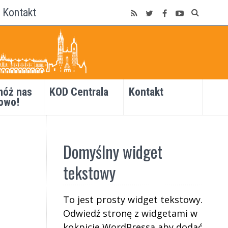
Kontakt
óż nas
KOD Centrala
Kontakt
owo!
Domyślny widget
tekstowy
To jest prosty widget tekstowy.
Odwiedź stronę z widgetami w
kokpicie WordPressa aby dodać