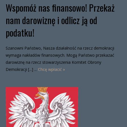
Wspomóż nas finansowo! Przekaż
nam darowiznę i odlicz ją od
podatku!
Szanowni Państwo, Nasza działalność na rzecz demokracji
wymaga nakładów finansowych. Mogą Państwo przekazać
darowiznę na rzecz stowarzyszenia Komitet Obrony
Demokracji [...] ...
Chcę wpłacić »