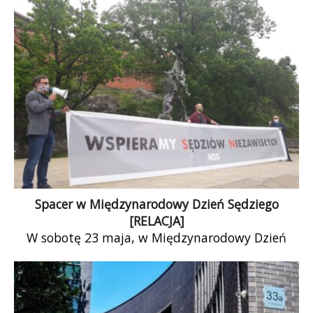
[…]
Spacer w Międzynarodowy Dzień Sędziego
[RELACJA]
W sobotę 23 maja, w Międzynarodowy Dzień
Sędziego, wraz z goszczących w Krakowie
koderami z Dolnego Śląska i Opola, wybraliśmy
[…]