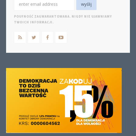
POUFNOŚĆ ZAGWARANTOWANA. NIGDY NIE UJAWNIAMY
TWOICH INFORMACJI.