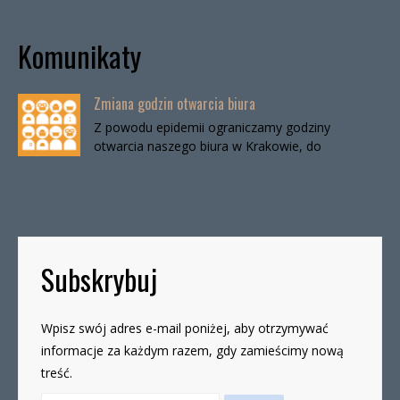
Komunikaty
Zmiana godzin otwarcia biura
Z powodu epidemii ograniczamy godziny
otwarcia naszego biura w Krakowie, do
odwołania. Biuro będzie otwarte:wtorki, godz. 16-
19czwartki, godz. 16-19 W […]
Subskrybuj
Wpisz swój adres e-mail poniżej, aby otrzymywać
informacje za każdym razem, gdy zamieścimy nową
treść.