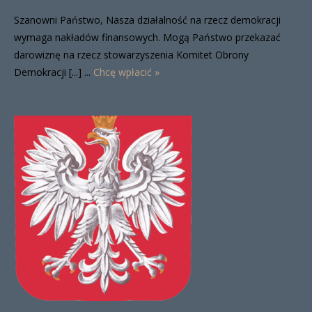
Szanowni Państwo, Nasza działalność na rzecz demokracji
wymaga nakładów finansowych. Mogą Państwo przekazać
darowiznę na rzecz stowarzyszenia Komitet Obrony
Demokracji [...] ...
Chcę wpłacić »