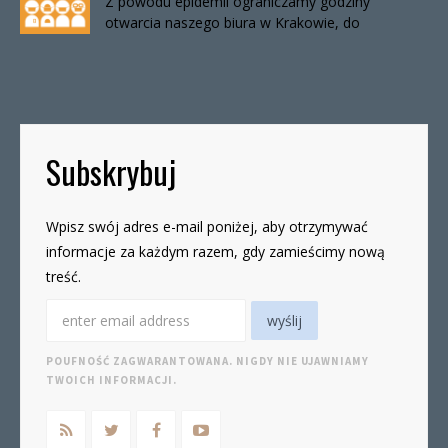
Z powodu epidemii ograniczamy godziny
otwarcia naszego biura w Krakowie, do
odwołania. Biuro będzie otwarte:wtorki, godz. 16-
19czwartki, godz. 16-19 W […]
Subskrybuj
Wpisz swój adres e-mail poniżej, aby otrzymywać
informacje za każdym razem, gdy zamieścimy nową
treść.
POUFNOŚĆ ZAGWARANTOWANA. NIGDY NIE UJAWNIAMY
TWOICH INFORMACJI.