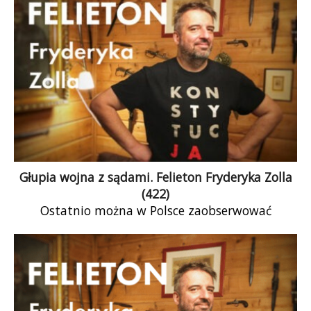
Głupia wojna z sądami. Felieton Fryderyka Zolla
(422)
Ostatnio można w Polsce zaobserwować
wzmożenie walki z sądami. Niedługo będzie to
nas kosztowało nie tylko 160 miliardów złotych
przepadłych wraz z Krajowym Planem
Odbudowy, ale także utratę pieniędzy z
Funduszu Spójności, czyli łącznie 750 miliardów.