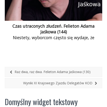
Czas utraconych złudzeń. Felieton Adama
Jaśkowa (144)
Niestety, wyborcom często się wydaje, że
politycy realizują ich oczekiwania. Politykom
natomiast wydaje się jeszcze częściej, że ich
wybrano, bo tacy są fantastyczni. A
rzeczywistość nie jest fantastyczna. Czeka nas
więc okres rozczarowań i goryczy. Potem odbędą
się kolejne wybory. A potem… oby nie było gorzej.
Raz dwa, raz dwa. Felieton Adama Jaśkowa (130)
Wyniki XI Krajowego Zjazdu Delegatów KOD
Domyślny widget tekstowy