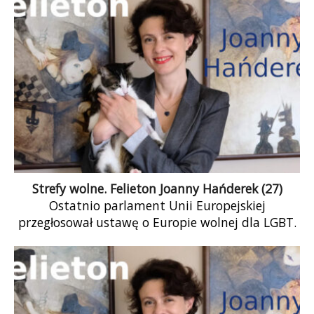
Strefy wolne. Felieton Joanny Hańderek (27)
Ostatnio parlament Unii Europejskiej
przegłosował ustawę o Europie wolnej dla LGBT.
Moim zdaniem walka o równość społeczną to
walka o zachowanie demokracji i
praworządności. To, co dzieje się w naszym
kraju, nienawiść wobec osób uznanych za
nienormatywne, zagraża nie tylko osobom