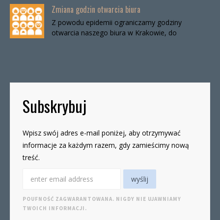
Zmiana godzin otwarcia biura
Z powodu epidemii ograniczamy godziny
otwarcia naszego biura w Krakowie, do
odwołania. Biuro będzie otwarte:wtorki, godz. 16-
19czwartki, godz. 16-19 W […]
Subskrybuj
Wpisz swój adres e-mail poniżej, aby otrzymywać
informacje za każdym razem, gdy zamieścimy nową
treść.
POUFNOŚĆ ZAGWARANTOWANA. NIGDY NIE UJAWNIAMY
TWOICH INFORMACJI.