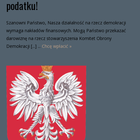
podatku!
Szanowni Państwo, Nasza działalność na rzecz demokracji
wymaga nakładów finansowych. Mogą Państwo przekazać
darowiznę na rzecz stowarzyszenia Komitet Obrony
Demokracji [...] ...
Chcę wpłacić »