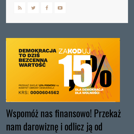
Wspomóż nas finansowo! Przekaż
nam darowiznę i odlicz ją od