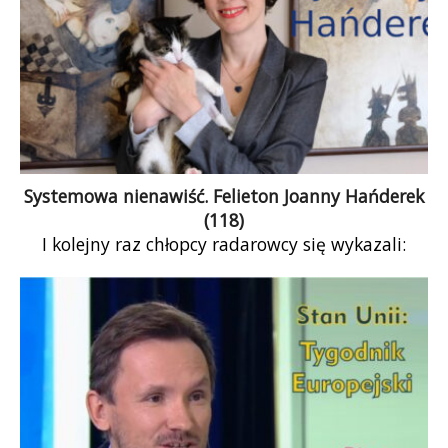
homoseksualnym, biseksualnym czy
transseksualnym, ale nam wszystkim. Kontrola
człowieka zaczyna się od kontroli jego
intymności. Musimy o tym pamiętać, aby nie
dawać siły pełzającej dyktaturze.
Systemowa nienawiść. Felieton Joanny Hańderek
(118)
I kolejny raz chłopcy radarowcy się wykazali:
kordon silnych facetów wepchnął do radiowozu
kobietę. Jedną kobietę. To nic, że wszyscy
dookoła krzyczeli, że pani ma immunitet i
zasiada w ławach poselskich. W naszym kraju
posłanka to nie poseł, posłanka opozycji to nie
człowiek, ale istota drugiej kategorii. Systemowa
nienawiść polega właśnie na tym, że
deprecjonowaną osobę pozbawia się