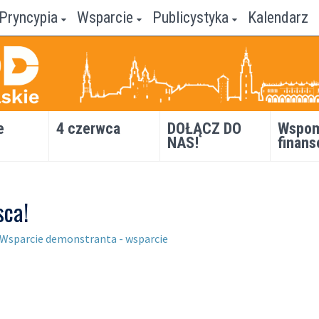
Pryncypia
Wsparcie
Publicystyka
Kalendarz
e
4 czerwca
DOŁĄCZ DO
Wspom
NAS!
finans
sca!
Wsparcie demonstranta - wsparcie