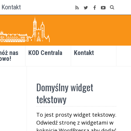
Kontakt
óż nas
KOD Centrala
Kontakt
owo!
Domyślny widget
tekstowy
To jest prosty widget tekstowy.
Odwiedź stronę z widgetami w
kokpicie WordPressa aby dodać