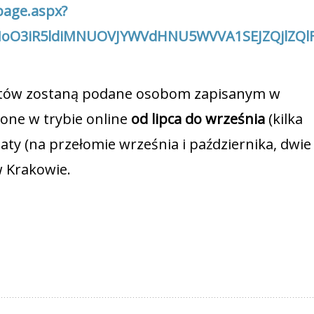
page.aspx?
NoO3iR5ldiMNUOVJYWVdHNU5WVVA1SEJZQjlZQl
atów zostaną podane osobom zapisanym w
one w trybie online
od lipca do września
(kilka
aty (na przełomie września i października, dwie
w Krakowie.