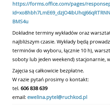
https://forms.office.com/pages/response
id=xo8hbh7LmE69_dzjO4ibUhqj66qRTRN
BMS4u
Dokładne terminy wykładów oraz warszt
najbliższym czasie. Wykłady będą prowadz
terminów do wyboru, łącznie 10 h), warszt
soboty lub jeden weekend) stacjonarnie, 
Zajęcia są całkowicie bezpłatne.
W razie pytań prosimy o kontakt:
tel.
606 838 639
email:
ewelina.pytel@ruchkod.pl