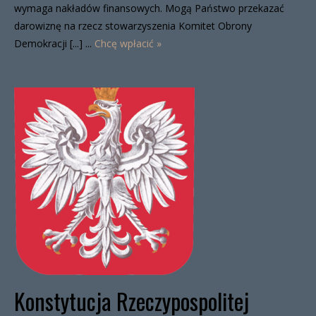
wymaga nakładów finansowych. Mogą Państwo przekazać
darowiznę na rzecz stowarzyszenia Komitet Obrony
Demokracji [...] ...
Chcę wpłacić »
Konstytucja Rzeczypospolitej