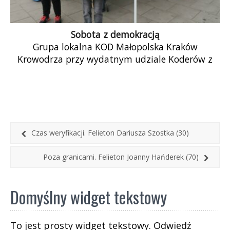
Sobota z demokracją
Grupa lokalna KOD Małopolska Kraków
Krowodrza przy wydatnym udziale Koderów z
innych dzielnic zorganizowała 21.10.2017 w
godzinach 10–14 punkt informacyjny […]
Czas weryfikacji. Felieton Dariusza Szostka (30)
Poza granicami. Felieton Joanny Hańderek (70)
Domyślny widget tekstowy
To jest prosty widget tekstowy. Odwiedź