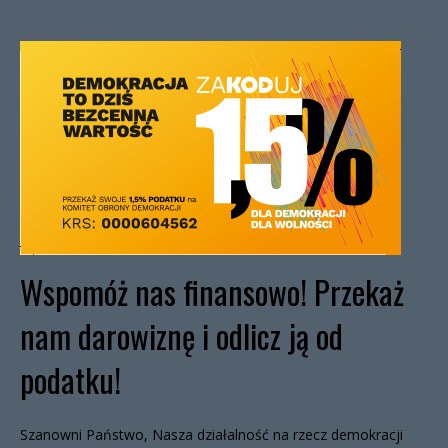
Wspomóż nas finansowo! Przekaż
nam darowiznę i odlicz ją od
podatku!
Szanowni Państwo, Nasza działalność na rzecz demokracji