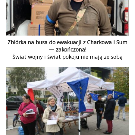
Zbiórka na busa do ewakuacji z Charkowa i Sum
— zakończona!
Świat wojny i świat pokoju nie mają ze sobą
wiele wspólnego.
Zbieramy na zakup sprawnego samochodu, który
umożliwi kontynuowanie misji.