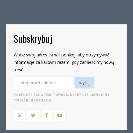
odwołania. Biuro będzie otwarte:wtorki, godz. 16-
19czwartki, godz. 16-19 W […]
Subskrybuj
Wpisz swój adres e-mail poniżej, aby otrzymywać
informacje za każdym razem, gdy zamieścimy nową
treść.
POUFNOŚĆ ZAGWARANTOWANA. NIGDY NIE UJAWNIAMY
TWOICH INFORMACJI.