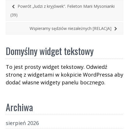
wojna między nimi stała się z istoty niemożliwa.
Powrót „ludzi z kryjówek”. Felieton Marii Mysonianki
Doświadczenie II wojny światowej było tak
(39)
traumatyczne, że starano się zrobić wszystko,
aby koszmar wojny nie mógł już nigdy się
Wspieramy sędziów niezależnych [RELACJA]
powtórzyć.
Domyślny widget tekstowy
To jest prosty widget tekstowy. Odwiedź
stronę z widgetami w kokpicie WordPressa aby
dodać własne widgety panelu bocznego.
Archiwa
sierpień 2026