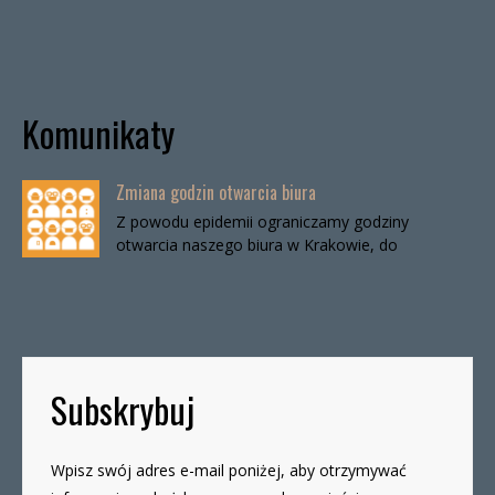
Komunikaty
Zmiana godzin otwarcia biura
Z powodu epidemii ograniczamy godziny
otwarcia naszego biura w Krakowie, do
odwołania. Biuro będzie otwarte:wtorki, godz. 16-
19czwartki, godz. 16-19 W […]
Subskrybuj
Wpisz swój adres e-mail poniżej, aby otrzymywać