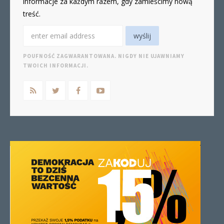
informacje za każdym razem, gdy zamieścimy nową
treść.
POUFNOŚĆ ZAGWARANTOWANA. NIGDY NIE UJAWNIAMY
TWOICH INFORMACJI.