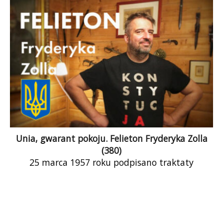
wpadał promyk nadziei. Była nią polityka wobec
Ukrainy, a także ostatnie próby naprawienia
Maciarewiczowskiej neutralizacji naszej armii.
Obserwujemy właśnie, jak polska polityka wobec
Ukrainy obraca się w zgliszcza. W czasie wojny
zaczynamy wojnę handlową z Ukraińcami. My
im nałożymy embargo na zboże, oni zakażą
wwozu naszych jabłek i ogórków.
Unia, gwarant pokoju. Felieton Fryderyka Zolla
(380)
25 marca 1957 roku podpisano traktaty
rzymskie, tworząc Europejską Wspólnotę
Gospodarczą, z której ostatecznie wywodzi się
Unia Europejska. Budowano strukturę, która
miała trwałą wspólnotą interesów połączyć
państwa nieraz sobie wrogie w dziejach, tak aby