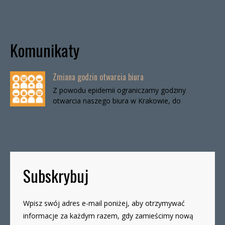
Komunikaty
Zmiana godzin otwarcia biura
Z powodu epidemii ograniczamy godziny
otwarcia naszego biura w Krakowie, do
odwołania. Biuro będzie otwarte:wtorki, godz. 16-
19czwartki, godz. 16-19 W […]
Subskrybuj
Wpisz swój adres e-mail poniżej, aby otrzymywać
informacje za każdym razem, gdy zamieścimy nową