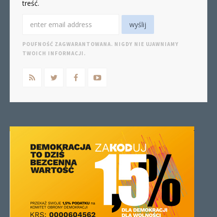
treść.
POUFNOŚĆ ZAGWARANTOWANA. NIGDY NIE UJAWNIAMY
TWOICH INFORMACJI.