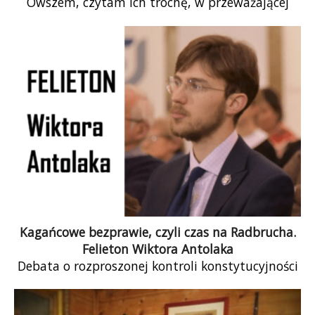
Owszem, czytam ich trochę, w przeważającej
liczbie w wykonaniu prof. Fryderyka Zolla. Nie
spodziewałem […]
Kagańcowe bezprawie, czyli czas na Radbrucha.
Felieton Wiktora Antolaka
Debata o rozproszonej kontroli konstytucyjności
ustaw, czyli o możliwości samodzielnego
niezastosowania przez sędziego normy