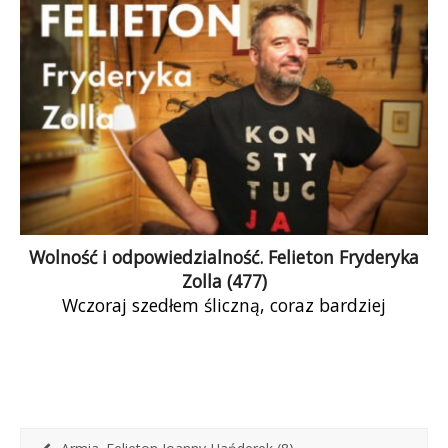
ustawowej, którą uzna on za sprzeczną […]
Wolność i odpowiedzialność. Felieton Fryderyka
Zolla (477)
Wczoraj szedłem śliczną, coraz bardziej
dopieszczoną ulicą Krupniczą w Krakowie.
Szedłem w euforii, bo po raz pierwszy od ośmiu
lat czułem, że wróciło moje państwo – że znowu
jestem obywatelem wolnej, demokratycznej
Polski.