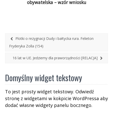
obywatelska – wzór wniosku
Wojewodowie naciskają na samorządy, aby te
udostępniały spisy wyborców Poczcie Polskiej S.A.
Działanie takie nie mają żadnej podstawy
prawnej! Ustawa, […]
Plotki o rezygnacji Dudy i bałtycka rura. Felieton
Fryderyka Zolla (154)
16 lat w UE. Jedziemy dla praworządności [RELACJA]
Domyślny widget tekstowy
To jest prosty widget tekstowy. Odwiedź
stronę z widgetami w kokpicie WordPressa aby
dodać własne widgety panelu bocznego.