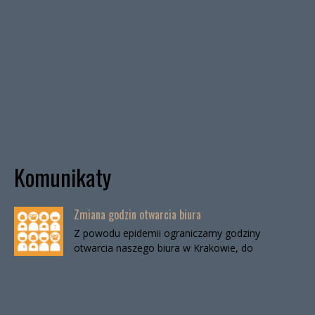
Komunikaty
Zmiana godzin otwarcia biura
Z powodu epidemii ograniczamy godziny
otwarcia naszego biura w Krakowie, do
odwołania. Biuro będzie otwarte:wtorki, godz. 16-
19czwartki, godz. 16-19 W […]