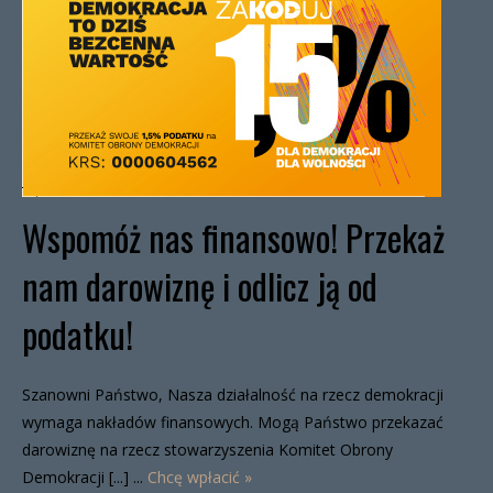
Wspomóż nas finansowo! Przekaż
nam darowiznę i odlicz ją od
podatku!
Szanowni Państwo, Nasza działalność na rzecz demokracji
wymaga nakładów finansowych. Mogą Państwo przekazać
darowiznę na rzecz stowarzyszenia Komitet Obrony
Demokracji [...] ...
Chcę wpłacić »