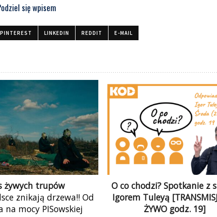
Podziel się wpisem
PINTEREST
LINKEDIN
REDDIT
E-MAIL
s żywych trupów
O co chodzi? Spotkanie z 
lsce znikają drzewa!! Od
Igorem Tuleyą [TRANSMIS
a na mocy PISowskiej
ŻYWO godz. 19]