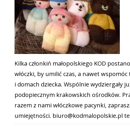
Kilka członkiń małopolskiego KOD postano
włóczki, by umilić czas, a nawet wspomóc 
i domach dziecka. Wspólnie wydziergały j
podopiecznym krakowskich ośrodków. Prac
razem z nami włóczkowe pacynki, zaprasz
umiejętności.
biuro@kodmalopolskie.pl
te