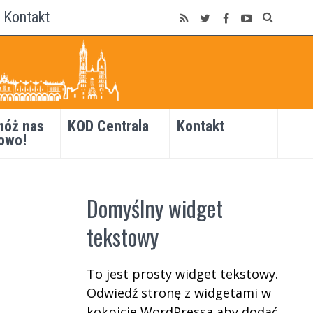
Kontakt
óż nas
KOD Centrala
Kontakt
owo!
Domyślny widget
tekstowy
To jest prosty widget tekstowy.
Odwiedź stronę z widgetami w
kokpicie WordPressa aby dodać