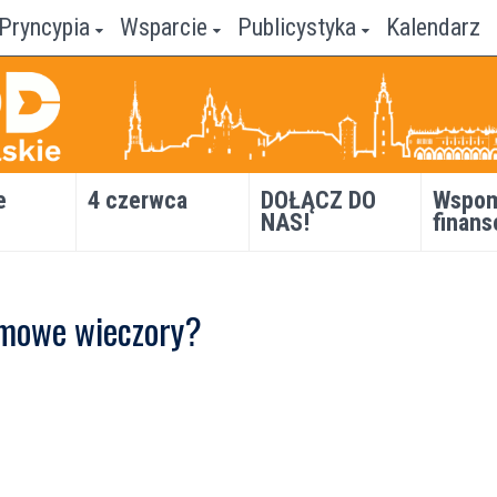
Pryncypia
Wsparcie
Publicystyka
Kalendarz
e
4 czerwca
DOŁĄCZ DO
Wspom
NAS!
finans
zimowe wieczory?