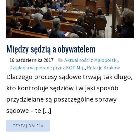
Między sędzią a obywatelem
16 października 2017
Aktualności z Małopolski
,
Działania wspierane przez KOD Mlp
,
Relacje Kraków
Dlaczego procesy sądowe trwają tak długo,
kto kontroluje sędziów i w jaki sposób
przydzielane są poszczególne sprawy
sądowe – te […]
CZYTAJ DALEJ »