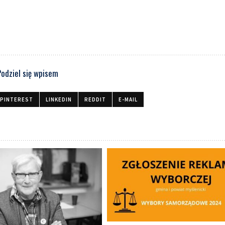
Podziel się wpisem
PINTEREST
LINKEDIN
REDDIT
E-MAIL