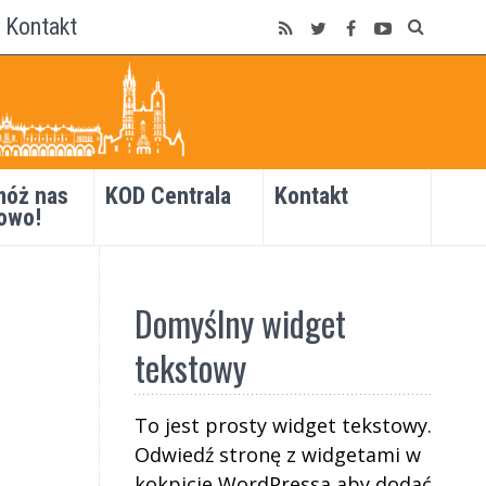
Kontakt
óż nas
KOD Centrala
Kontakt
owo!
Domyślny widget
tekstowy
To jest prosty widget tekstowy.
Odwiedź stronę z widgetami w
kokpicie WordPressa aby dodać