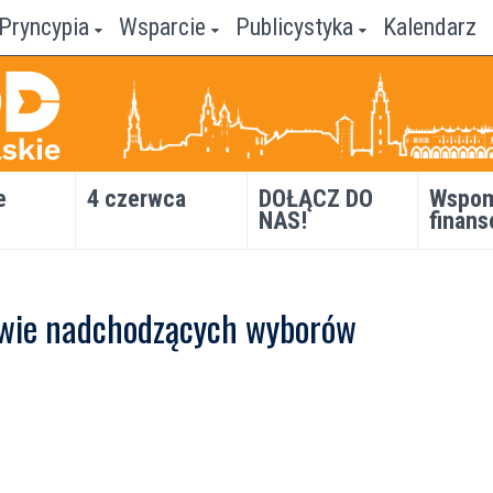
Pryncypia
Wsparcie
Publicystyka
Kalendarz
e
4 czerwca
DOŁĄCZ DO
Wspom
NAS!
finans
awie nadchodzących wyborów