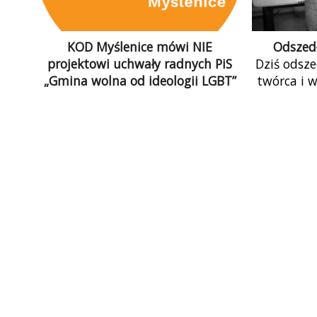
KOD Myślenice mówi NIE
Odszedł
projektowi uchwały radnych PiS
Dziś odsze
„Gmina wolna od ideologii LGBT”
twórca i 
W poniedziałek myślenicki PiS
Myślenice
próbował przeforsować uchwałę
opozycjon
„Gmina wolna od ideologii LGBT”.
KOD Myślenice mówi stanowcze
NIE! Na szczęście im […]