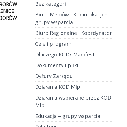
Bez kategorii
YBORÓW
LENICE
Biuro Mediów i Komunikacji –
YBORÓW
grupy wsparcia
LENICE
ępu do
Biuro Regionalne i Koordynator
e.
Cele i program
[…]
Dlaczego KOD? Manifest
Dokumenty i pliki
Dyżury Zarządu
Działania KOD Mlp
Działania wspierane przez KOD
Mlp
Edukacja – grupy wsparcia
Felietony