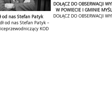
DOŁĄCZ DO OBSERWACJI W
W POWIECIE I GMINIE MYŚ
DOŁĄCZ DO OBSERWACJI W
 od nas Stefan Patyk
W POWIECIE I GMINIE MYŚ
dł od nas Stefan Patyk –
Czego potrzebujesz ? Dost
wiceprzewodniczący KOD
telefonu i konta Googl
. Kiedyś pracownik AGH,
Udokumentuj materiał 
ista lat 80′ z grupy […]