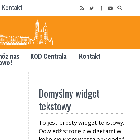
Kontakt
óż nas
KOD Centrala
Kontakt
owo!
Domyślny widget
tekstowy
To jest prosty widget tekstowy.
Odwiedź stronę z widgetami w
kokpicie WordPressa aby dodać