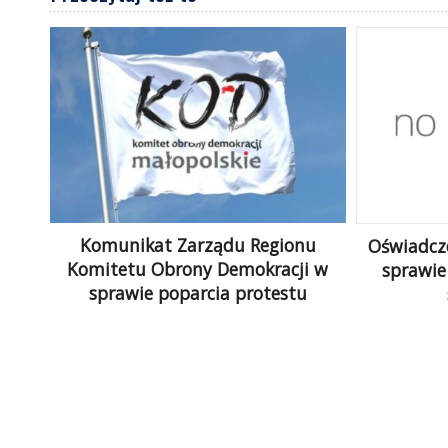
Komunikat Zarządu Regionu
Oświadcz
Komitetu Obrony Demokracji w
sprawie
sprawie poparcia protestu
„Międzynarodowy Strajk Kobiet”
Zarząd KO
KOD_MAŁOPOLSKIE·28 LUTEGO
przeci
2017Odczytano 108 razy Obrona
minis
demokracji, to również obrona
grupowyc
praw człowieka. 8 Marca miejsce
sądach ok
będzie miał Międzynarodowy
politycz