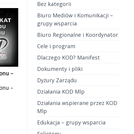
Bez kategorii
Biuro Mediów i Komunikacji –
grupy wsparcia
Biuro Regionalne i Koordynator
Cele i program
Dlaczego KOD? Manifest
Dokumenty i pliki
onu –
Dyżury Zarządu
onu –
Działania KOD Mlp
gionu
OBRONY
Działania wspierane przez KOD
jmowane
Mlp
nia o
Edukacja – grupy wsparcia
Felietony