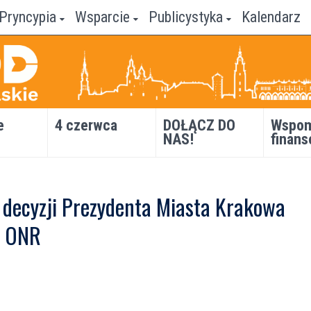
Pryncypia
Wsparcie
Publicystyka
Kalendarz
e
4 czerwca
DOŁĄCZ DO
Wspom
NAS!
finans
 decyzji Prezydenta Miasta Krakowa
ę ONR