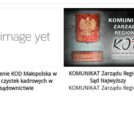
KOMUNIKAT Zarządu Regi
enie KOD Małopolska w
Sąd Najwyższy
 czystek kadrowych w
KOMUNIKAT Zarządu Regi
sądownictwie
Sąd Najwyższy Zarząd Re
D Małopolska protestuje
Małopolskiego KOMITETU 
wko stosowaniu przez
DEMOKRACJI docenia pode
tra sprawiedliwości
przez Sąd Najwyższy stara
h czystek kadrowych w
zachowanie […]
ręgu krakowskiego jako
nej metody zarządzania