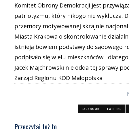
Komitet Obrony Demokracji jest przywiązan
patriotyzmu, który nikogo nie wyklucza. D
przemocy motywowanej skrajnie nacjonali
Miasta Krakowa o skontrolowanie działal
istnieją bowiem podstawy do sądowego ro
podpisało się wielu mieszkańców i dlateg
Jacek Majchrowski nie odda tej sprawy pod
Zarząd Regionu KOD Małopolska
FACEBOOK
TWITTER
Przeczytaj też to