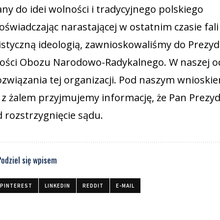
y do idei wolności i tradycyjnego polskiego
oświadczając narastającej w ostatnim czasie fal
styczną ideologią, zawnioskowaliśmy do Prezy
ności Obozu Narodowo-Radykalnego. W naszej o
związania tej organizacji. Pod naszym wnioski
o z żalem przyjmujemy informację, że Pan Prezy
 rozstrzygnięcie sądu.
Podziel się wpisem
PINTEREST
LINKEDIN
REDDIT
E-MAIL