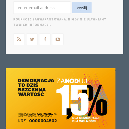
POUFNOŚĆ ZAGWARANTOWANA. NIGDY NIE UJAWNIAMY
TWOICH INFORMACJI.