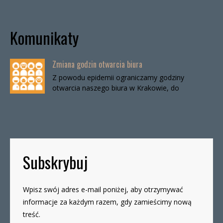
Komunikaty
Zmiana godzin otwarcia biura
Z powodu epidemii ograniczamy godziny
otwarcia naszego biura w Krakowie, do
odwołania. Biuro będzie otwarte:wtorki, godz. 16-
19czwartki, godz. 16-19 W […]
Subskrybuj
Wpisz swój adres e-mail poniżej, aby otrzymywać
informacje za każdym razem, gdy zamieścimy nową
treść.