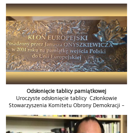
października (sobota) w godzinach od 8–12. […]
Odsłonięcie tablicy pamiątkowej
Uroczyste odsłonięcie tablicy Członkowie
Stowarzyszenia Komitetu Obrony Demokracji –
Tarnów serdecznie zapraszają, na uroczyste
odsłonięcie tablicy upamiętniającej wejście Polski
do Uni […]