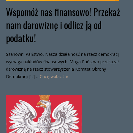
Wspomóż nas finansowo! Przekaż
nam darowiznę i odlicz ją od
podatku!
Szanowni Państwo, Nasza działalność na rzecz demokracji
wymaga nakładów finansowych. Mogą Państwo przekazać
darowiznę na rzecz stowarzyszenia Komitet Obrony
Demokracji [...] ...
Chcę wpłacić »