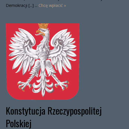
Demokracji [...] ...
Chcę wpłacić »
Konstytucja Rzeczypospolitej
Polskiej