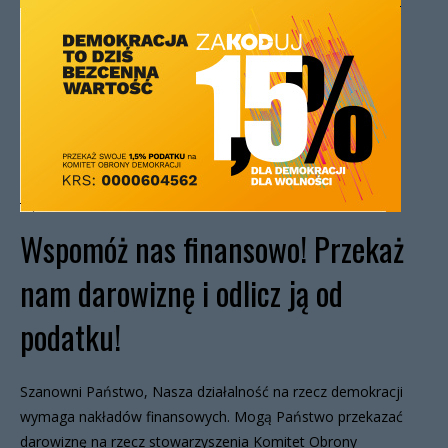
Wspomóż nas finansowo! Przekaż
nam darowiznę i odlicz ją od
podatku!
Szanowni Państwo, Nasza działalność na rzecz demokracji
wymaga nakładów finansowych. Mogą Państwo przekazać
darowiznę na rzecz stowarzyszenia Komitet Obrony