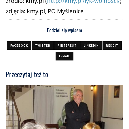
źródło: kmy.pl (
http://kmy.pl/lyk-wolnosci/
)
zdjęcia: kmy.pl, PO Myślenice
Podziel się wpisem
FACEBOOK
TWITTER
PINTEREST
LINKEDIN
REDDIT
E-MAIL
Przeczytaj też to