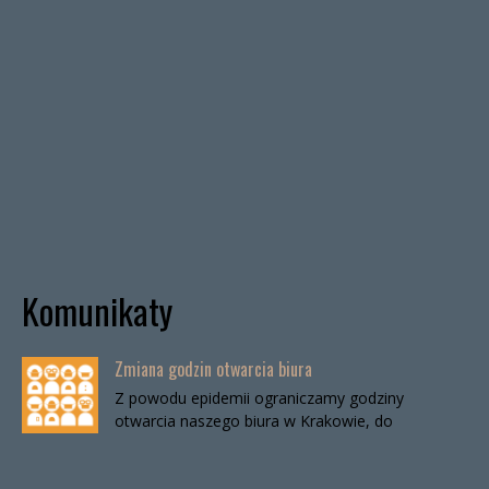
Komunikaty
Zmiana godzin otwarcia biura
Z powodu epidemii ograniczamy godziny
otwarcia naszego biura w Krakowie, do
odwołania. Biuro będzie otwarte:wtorki, godz. 16-
19czwartki, godz. 16-19 W […]