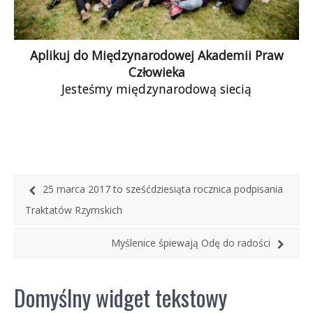
Aplikuj do Międzynarodowej Akademii Praw
Człowieka
Jesteśmy międzynarodową siecią
aktywistów/tek, którzy zmieniają świat
na lepsze. Ważna jest dla nas równość,
empowerment i demokracja. Nie zgadzamy się
na dyskryminację i nienawiść. Jeśli Ty […]
25 marca 2017 to sześćdziesiąta rocznica podpisania
Traktatów Rzymskich
Myślenice śpiewają Odę do radości
Domyślny widget tekstowy