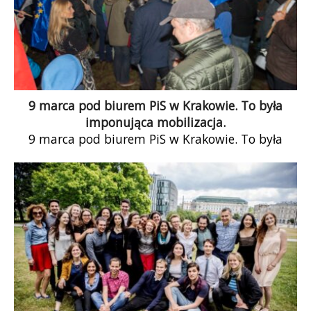
9 marca pod biurem PiS w Krakowie. To była
imponująca mobilizacja.
9 marca pod biurem PiS w Krakowie. To była
imponująca mobilizacja. Długo będziemy
pamiętać ten wspaniały wieczór. Jesteśmy
przekonani, że […]