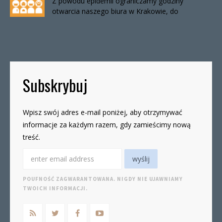
Z powodu epidemii ograniczamy godziny
otwarcia naszego biura w Krakowie, do
odwołania. Biuro będzie otwarte:wtorki, godz. 16-
19czwartki, godz. 16-19 W […]
Subskrybuj
Wpisz swój adres e-mail poniżej, aby otrzymywać
informacje za każdym razem, gdy zamieścimy nową
treść.
POUFNOŚĆ ZAGWARANTOWANA. NIGDY NIE UJAWNIAMY
TWOICH INFORMACJI.