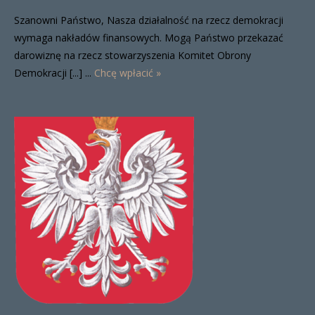
Szanowni Państwo, Nasza działalność na rzecz demokracji
wymaga nakładów finansowych. Mogą Państwo przekazać
darowiznę na rzecz stowarzyszenia Komitet Obrony
Demokracji [...] ...
Chcę wpłacić »