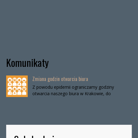
Komunikaty
Zmiana godzin otwarcia biura
Z powodu epidemii ograniczamy godziny
otwarcia naszego biura w Krakowie, do
odwołania. Biuro będzie otwarte:wtorki, godz. 16-
19czwartki, godz. 16-19 W […]