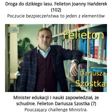
Droga do dzikiego lasu. Felieton Joanny Hańderek
(102)
Poczucie bezpieczeństwa to jeden z elementów
miejsca, w którym dobrze się mieszka, ale i
samej demokracji. Gdy władza staje się
totalitarna, nikt z nas poczucia bezpieczeństwa
mieć nie może nawet w elementarnych
kwestiach. Procesy rozpadu demokracji są w
naszym kraju czytelne, zwłaszcza gdy spojrzymy
na to, co się dzieje z prawem, polityką
międzynarodową czy pozycją Polski w UE.
Sprawy codzienne są jednak jeszcze bardziej
zatrważające, uświadamiają nam bowiem, że
nasze państwo nie tylko przestaje funkcjonować
w porządku prawnym, ale też degeneruje się na
wielu płaszczyznach.
Minister edukacji i nauki zapowiedział, że
schudnie. Felieton Dariusza Szostka (7)
Pouczający challenge Ministra.