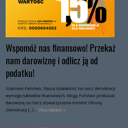
Wspomóż nas finansowo! Przekaż
nam darowiznę i odlicz ją od
podatku!
Szanowni Państwo, Nasza działalność na rzecz demokracji
wymaga nakładów finansowych. Mogą Państwo przekazać
darowiznę na rzecz stowarzyszenia Komitet Obrony
Demokracji [...] ...
Chcę wpłacić »