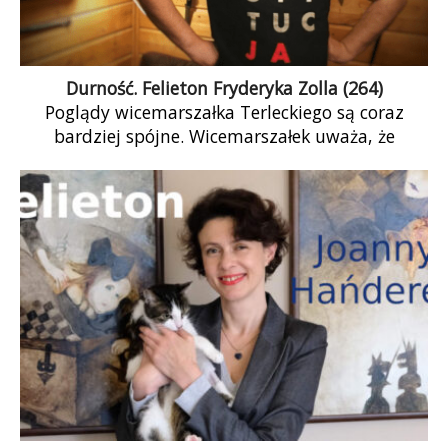
Durność. Felieton Fryderyka Zolla (264)
Poglądy wicemarszałka Terleckiego są coraz
bardziej spójne. Wicemarszałek uważa, że
opozycja jest durna. Takie postrzeganie
oponentów politycznych charakteryzuje postawy
autorytarne, […]