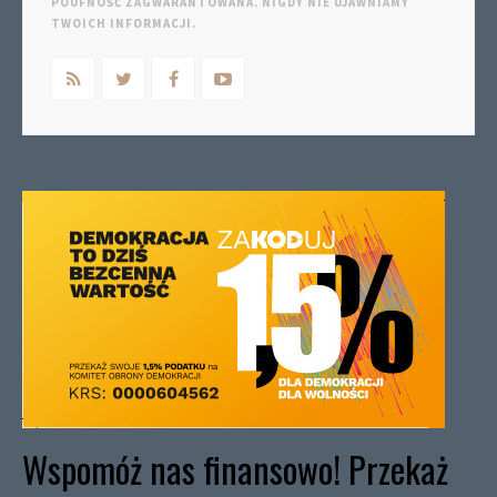
POUFNOŚĆ ZAGWARANTOWANA. NIGDY NIE UJAWNIAMY
TWOICH INFORMACJI.
Wspomóż nas finansowo! Przekaż