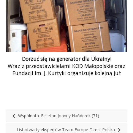
Dorzuć się na generator dla Ukrainy!
Wraz z przedstawicielami KOD Małopolskie oraz
Fundacji im. J. Kurtyki organizuje kolejną już
zbiórkę pomocową. Dotychczas dzięki Waszej
pomocy mogliśmy kupić i wysłać bus do
ewakuacji osób z rejonów przyfrontowych oraz
letnie i zimowe mundury dla walczących. Teraz
najpilniejsze jest zapewnienie ciepła i prądu
w domach.
Wspólnota. Felieton Joanny Hańderek (71)
List otwarty ekspertów Team Europe Direct Polska