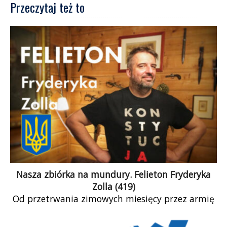
Przeczytaj też to
Nasza zbiórka na mundury. Felieton Fryderyka
Zolla (419)
Od przetrwania zimowych miesięcy przez armię
ukraińską, od zachowania jej zdolności do
stawiania oporu i odzyskiwania ziem utraconych