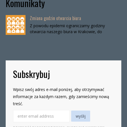
Komunikaty
Zmiana godzin otwarcia biura
Z powodu epidemii ograniczamy godziny
otwarcia naszego biura w Krakowie, do
odwołania. Biuro będzie otwarte:wtorki, godz. 16-
19czwartki, godz. 16-19 W […]
Subskrybuj
Wpisz swój adres e-mail poniżej, aby otrzymywać
informacje za każdym razem, gdy zamieścimy nową
treść.