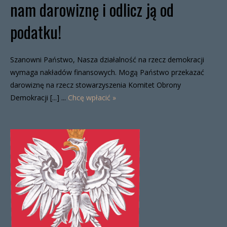
nam darowiznę i odlicz ją od
podatku!
Szanowni Państwo, Nasza działalność na rzecz demokracji
wymaga nakładów finansowych. Mogą Państwo przekazać
darowiznę na rzecz stowarzyszenia Komitet Obrony
Demokracji [...] ...
Chcę wpłacić »