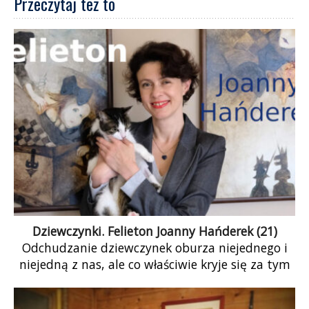
Przeczytaj też to
Dziewczynki. Felieton Joanny Hańderek (21)
Odchudzanie dziewczynek oburza niejednego i
niejedną z nas, ale co właściwie kryje się za tym
pomysłem? Czy chodzi tylko o tajony seksizm –
czy może o systemową politykę deprecjacji i