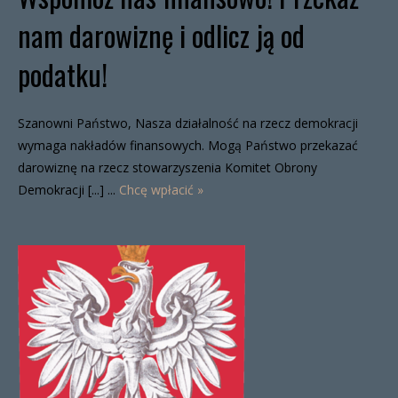
nam darowiznę i odlicz ją od
podatku!
Szanowni Państwo, Nasza działalność na rzecz demokracji
wymaga nakładów finansowych. Mogą Państwo przekazać
darowiznę na rzecz stowarzyszenia Komitet Obrony
Demokracji [...] ...
Chcę wpłacić »