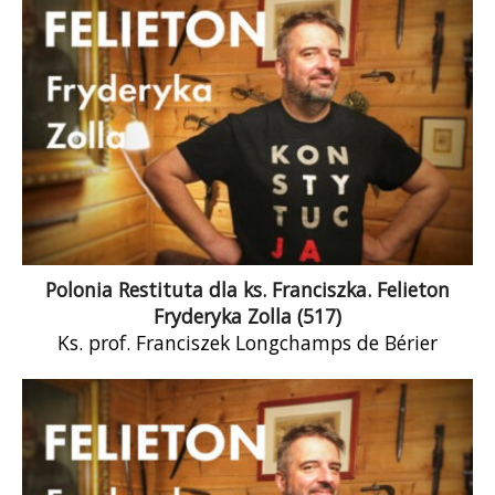
uprzedmiotowienia? Sprawa jest o tyle poważna,
że propozycja padła z ust ministra – tak
zwanego ministra – który powinien odpowiadać
za edukację. Powinien…
Polonia Restituta dla ks. Franciszka. Felieton
Fryderyka Zolla (517)
Ks. prof. Franciszek Longchamps de Bérier
otrzymał od Prezydenta RP krzyż oficerski Orderu
Odrodzenia Polski. Przyznanie orderu
uzasadniono m.in. wybitnymi osiągnięciami
naukowymi i dydaktycznymi profesora.