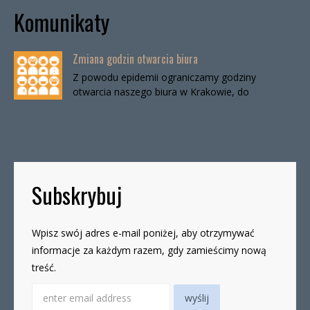
Komunikaty
Zmiana godzin otwarcia biura
Z powodu epidemii ograniczamy godziny
otwarcia naszego biura w Krakowie, do
odwołania. Biuro będzie otwarte:wtorki, godz. 16-
19czwartki, godz. 16-19 W […]
Subskrybuj
Wpisz swój adres e-mail poniżej, aby otrzymywać
informacje za każdym razem, gdy zamieścimy nową
treść.