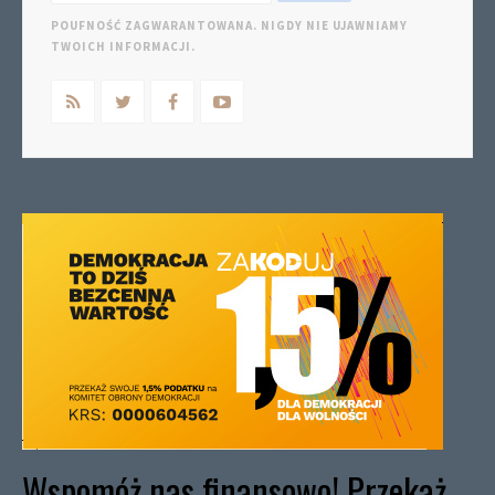
POUFNOŚĆ ZAGWARANTOWANA. NIGDY NIE UJAWNIAMY
TWOICH INFORMACJI.
Wspomóż nas finansowo! Przekaż