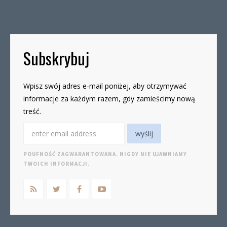
19czwartki, godz. 16-19 W […]
Subskrybuj
Wpisz swój adres e-mail poniżej, aby otrzymywać
informacje za każdym razem, gdy zamieścimy nową
treść.
POUFNOŚĆ ZAGWARANTOWANA. NIGDY NIE UJAWNIAMY
TWOICH INFORMACJI.