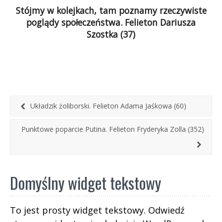
Stójmy w kolejkach, tam poznamy rzeczywiste
poglądy społeczeństwa. Felieton Dariusza
Szostka (37)
Opozycjo, masz zadanie: codziennie o 5:55
maszeruj do kolejki. Jest was wielu. Nie
ewangelizujcie narodu przez TVN i konferencje
prasowe, nawet te organizowane w terenie.
Stańcie w kolejce, wysłuchajcie, przekonujcie,
ratujcie ten kraj…
Układzik żoliborski. Felieton Adama Jaśkowa (60)
Punktowe poparcie Putina. Felieton Fryderyka Zolla (352)
Domyślny widget tekstowy
To jest prosty widget tekstowy. Odwiedź