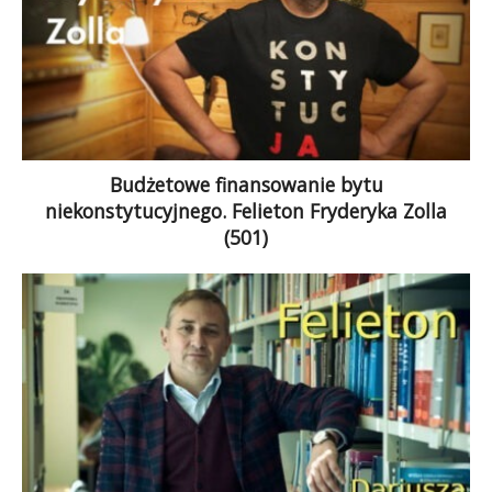
Budżetowe finansowanie bytu
niekonstytucyjnego. Felieton Fryderyka Zolla
(501)
Trybunał mgr Przyłębskiej ma być użyty do
sparaliżowania procesu legislacyjnego.
Pretekstem jest sprawa statusu posłów rzekomo
przysługującego osobom, które status ten w
świetle prawa definitywnie utraciły i bez
wyborów parlamentarnych nie mogą go
odzyskać.