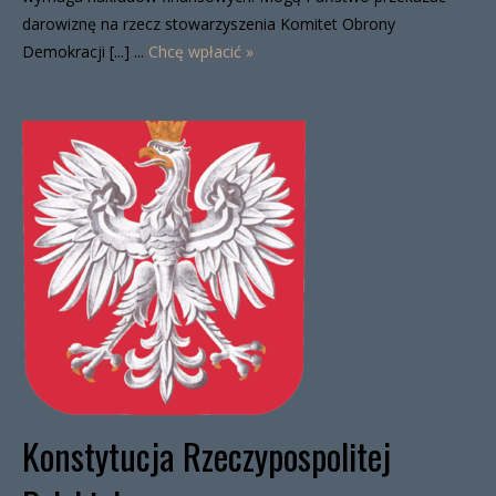
darowiznę na rzecz stowarzyszenia Komitet Obrony
Demokracji [...] ...
Chcę wpłacić »
Konstytucja Rzeczypospolitej