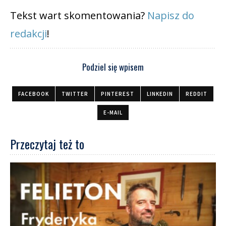
Tekst wart skomentowania?
Napisz do
redakcji
!
Podziel się wpisem
FACEBOOK
TWITTER
PINTEREST
LINKEDIN
REDDIT
E-MAIL
Przeczytaj też to