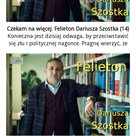
Czekam na więcej. Felieton Dariusza Szostka (14)
Konieczna jest dzisiaj odwaga, by przeciwstawić
się złu i politycznej nagonce. Pragnę wierzyć, że
taką odwagę wykazali sędziowie wadliwej,
niekonstytucyjnie utworzonej Izby
Dyscyplinarnej – że nie jest to realizacja
scenariusza pisanego na zewnątrz. Po raz
pierwszy od dawna w tunelu zabłysło światełko.