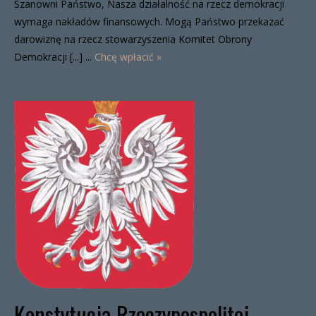
Szanowni Państwo, Nasza działalność na rzecz demokracji
wymaga nakładów finansowych. Mogą Państwo przekazać
darowiznę na rzecz stowarzyszenia Komitet Obrony
Demokracji [...] ...
Chcę wpłacić »
Konstytucja Rzeczypospolitej