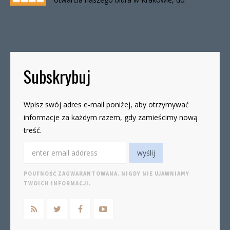
odwołania. Biuro będzie otwarte:wtorki, godz. 16-
19czwartki, godz. 16-19 W […]
Subskrybuj
Wpisz swój adres e-mail poniżej, aby otrzymywać
informacje za każdym razem, gdy zamieścimy nową
treść.
POUFNOŚĆ ZAGWARANTOWANA. NIGDY NIE UJAWNIAMY
TWOICH INFORMACJI.