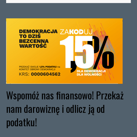
Wspomóż nas finansowo! Przekaż
nam darowiznę i odlicz ją od
podatku!