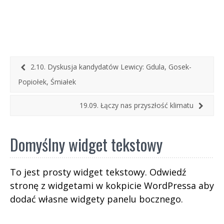
Słowackiego 44 Dlaczego osoby z
niepełnosprawnością borykają się współcześnie,
w XXI wieku, z wykluczeniem? Dlaczego […]
2.10. Dyskusja kandydatów Lewicy: Gdula, Gosek-
Popiołek, Śmiałek
19.09. Łączy nas przyszłość klimatu
Domyślny widget tekstowy
To jest prosty widget tekstowy. Odwiedź
stronę z widgetami w kokpicie WordPressa aby
dodać własne widgety panelu bocznego.