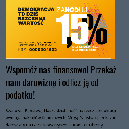
Wspomóż nas finansowo! Przekaż
nam darowiznę i odlicz ją od
podatku!
Szanowni Państwo, Nasza działalność na rzecz demokracji
wymaga nakładów finansowych. Mogą Państwo przekazać
darowiznę na rzecz stowarzyszenia Komitet Obrony