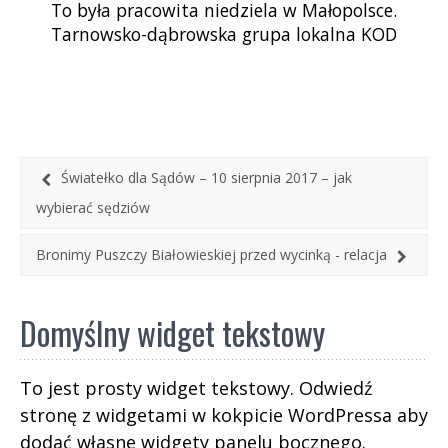
To była pracowita niedziela w Małopolsce.
Tarnowsko-dąbrowska grupa lokalna KOD
zorganizowała śniadanie robocze z europosłanką
Różą Thun z udziałem członków […]
Światełko dla Sądów – 10 sierpnia 2017 – jak
wybierać sędziów
Bronimy Puszczy Białowieskiej przed wycinką - relacja
Domyślny widget tekstowy
To jest prosty widget tekstowy. Odwiedź
stronę z widgetami w kokpicie WordPressa aby
dodać własne widgety panelu bocznego.