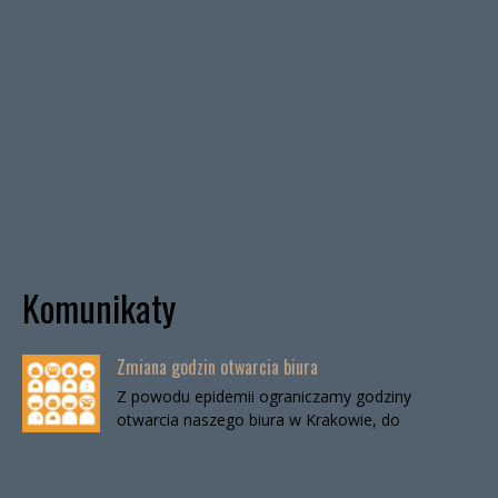
Komunikaty
Zmiana godzin otwarcia biura
Z powodu epidemii ograniczamy godziny
otwarcia naszego biura w Krakowie, do
odwołania. Biuro będzie otwarte:wtorki, godz. 16-
19czwartki, godz. 16-19 W […]