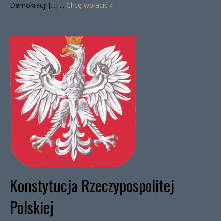
Demokracji [...] ...
Chcę wpłacić »
Konstytucja Rzeczypospolitej
Polskiej