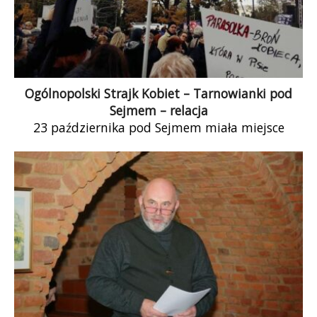
Ogólnopolski Strajk Kobiet – Tarnowianki pod
Sejmem – relacja
23 października pod Sejmem miała miejsce
kolejna odsłona „Ogólnopolskiego Strajku
Kobiet” Korzystając z okazji, że byłyśmy właśnie
w Warszawie na […]